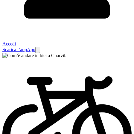
Accedi
Scarica l’app
App