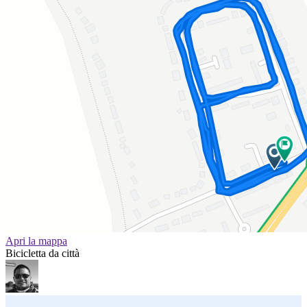
Apri la mappa
Bicicletta da città