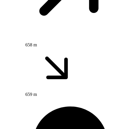
658 m
659 m