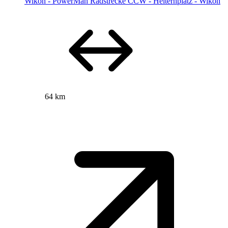
Wikon - PowerMan Radstrecke CCW - Heiternplatz - Wikon
64 km