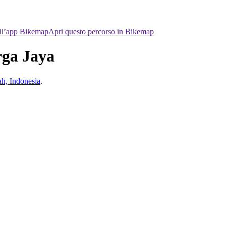
ell’app Bikemap
Apri questo percorso in Bikemap
rga Jaya
h, Indonesia
.