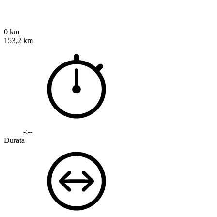
0 km
153,2 km
-:--
Durata