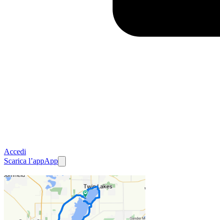
Accedi
Scarica l’app
App