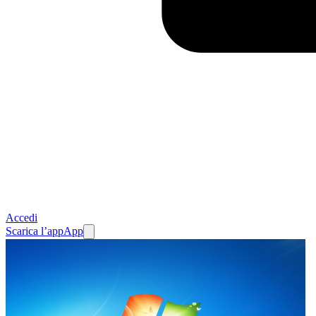
Accedi
Scarica l’app
App