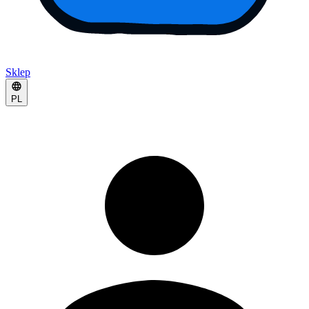
Sklep
PL