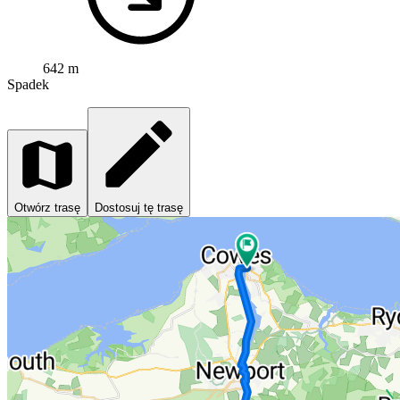
642 m
Spadek
Otwórz trasę
Dostosuj tę trasę