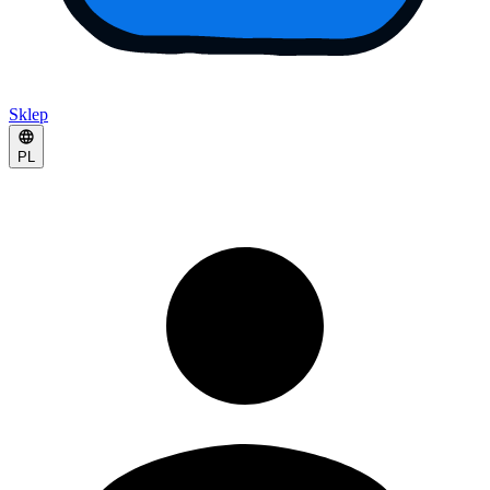
Sklep
PL