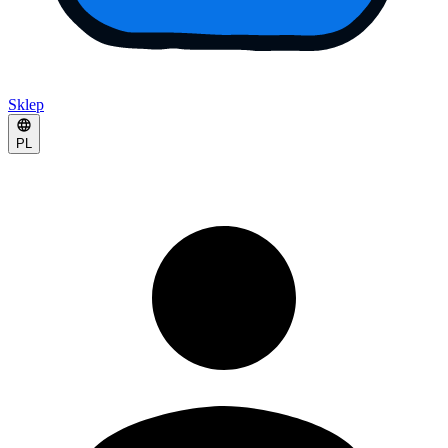
Sklep
PL