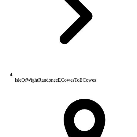
IsleOfWightRandoneeECowesToECowes