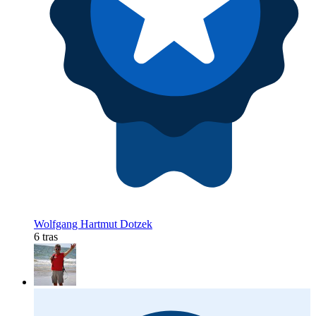
Wolfgang Hartmut Dotzek
6 tras