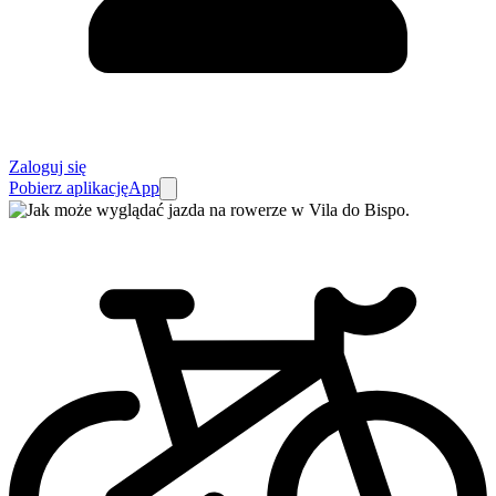
Zaloguj się
Pobierz aplikację
App