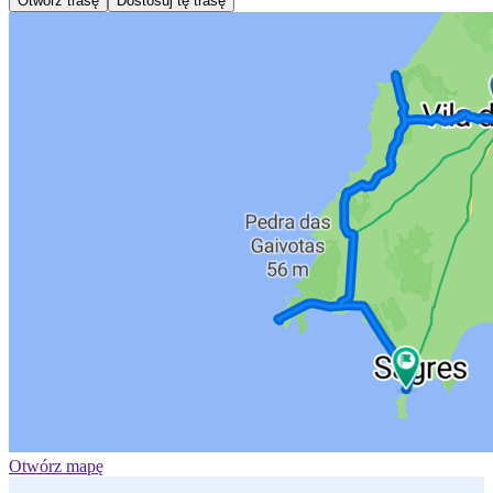
Otwórz trasę
Dostosuj tę trasę
Otwórz mapę