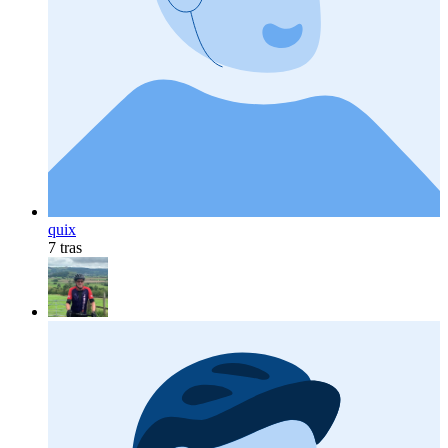
quix
7 tras