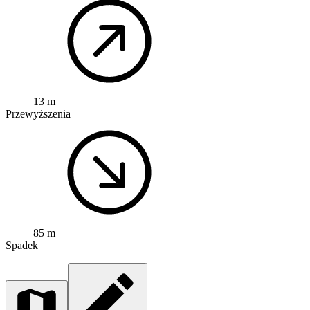
13 m
Przewyższenia
85 m
Spadek