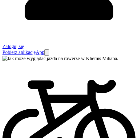
Zaloguj się
Pobierz aplikację
App