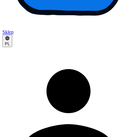
Sklep
PL