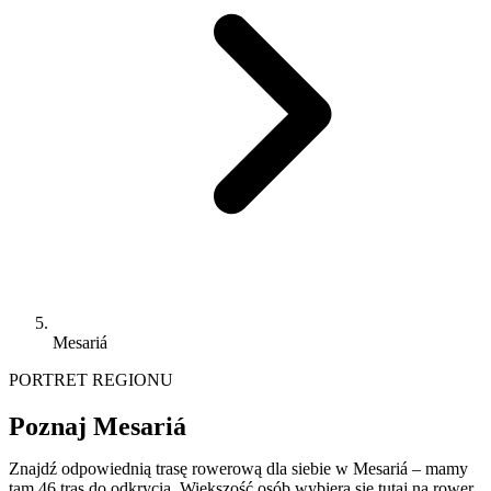
Mesariá
PORTRET REGIONU
Poznaj Mesariá
Znajdź odpowiednią trasę rowerową dla siebie w Mesariá – mamy
tam 46 tras do odkrycia. Większość osób wybiera się tutaj na rower