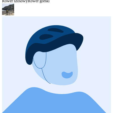
Rower szosowy
Rower górski