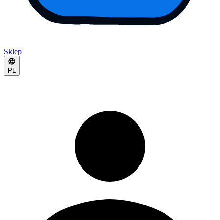
Sklep
PL