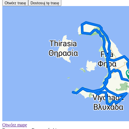
Otwórz trasę
Dostosuj tę trasę
Otwórz mapę