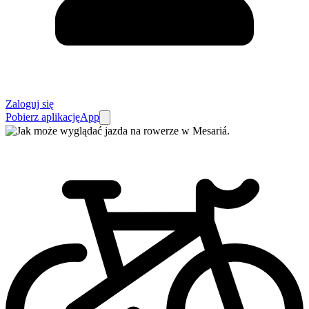
Zaloguj się
Pobierz aplikację
App