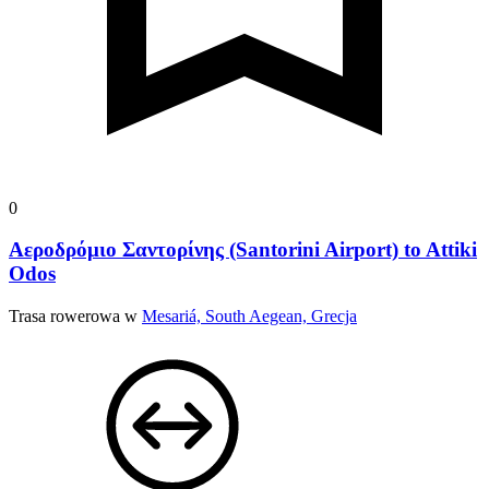
0
Αεροδρόμιο Σαντορίνης (Santorini Airport) to Attiki
Odos
Trasa rowerowa w
Mesariá, South Aegean, Grecja