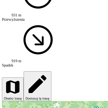
931 m
Przewyższenia
919 m
Spadek
Otwórz trasę
Dostosuj tę trasę