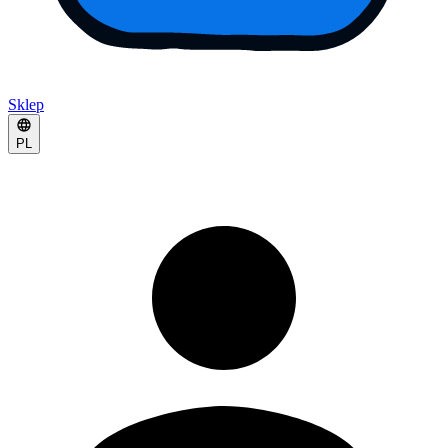
Sklep
PL