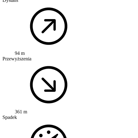
Dystans
94 m
Przewyższenia
361 m
Spadek