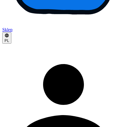
Sklep
PL