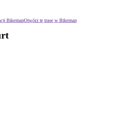
acji Bikemap
Otwórz tę trasę w Bikemap
rt