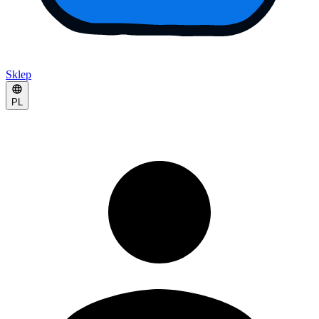
Sklep
PL