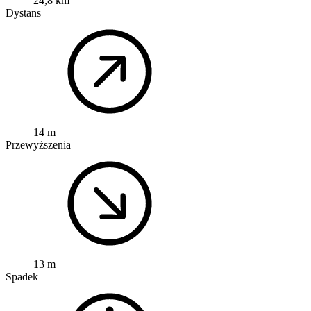
24,8 km
Dystans
14 m
Przewyższenia
13 m
Spadek