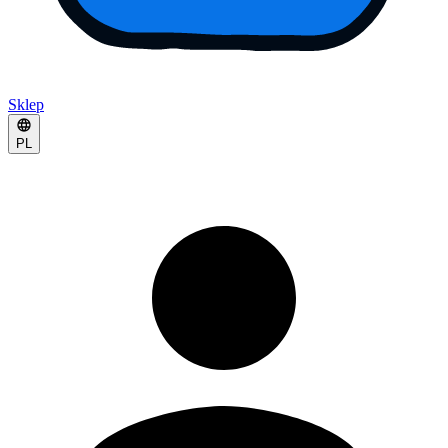
Sklep
PL