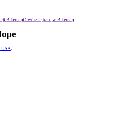
acji Bikemap
Otwórz tę trasę w Bikemap
Hope
, USA
.