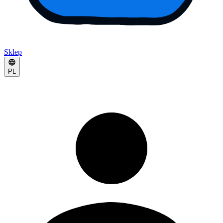
Sklep
PL