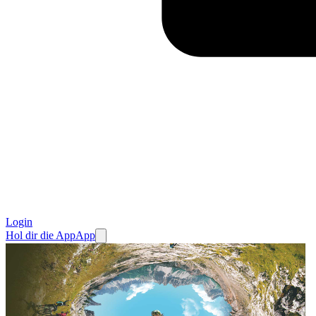
Login
Hol dir die App
App