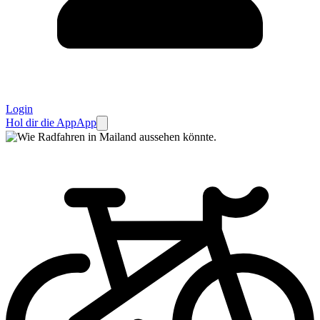
Login
Hol dir die App
App