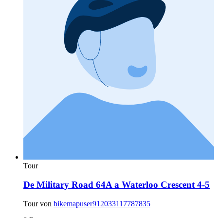
Tour
De Military Road 64A a Waterloo Crescent 4-5
Tour von
bikemapuser912033117787835