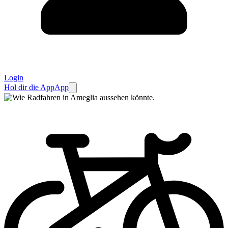
Login
Hol dir die App
App