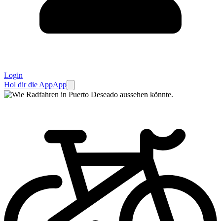
Login
Hol dir die App
App