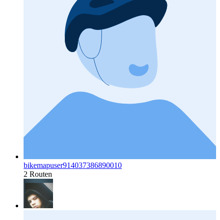
bikemapuser914037386890010
2 Routen