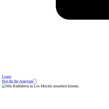
Login
Hol dir die App
App