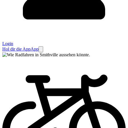
Login
Hol dir die App
App