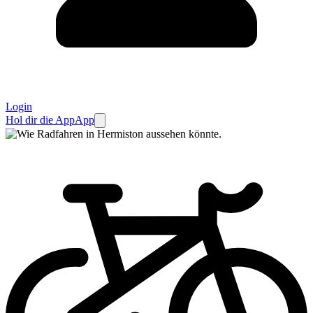
Login
Hol dir die App
App