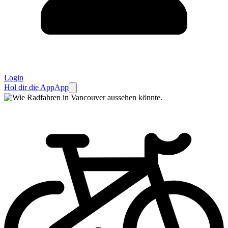
Login
Hol dir die App
App