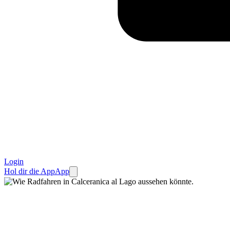
Login
Hol dir die App
App