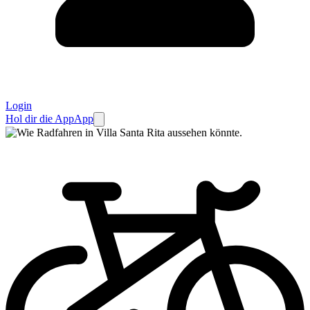
Login
Hol dir die App
App