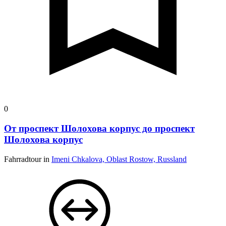
0
От проспект Шолохова корпус до проспект
Шолохова корпус
Fahrradtour in
Imeni Chkalova, Oblast Rostow, Russland