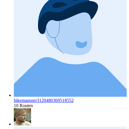
bikemapuser3120480369518552
10 Routen