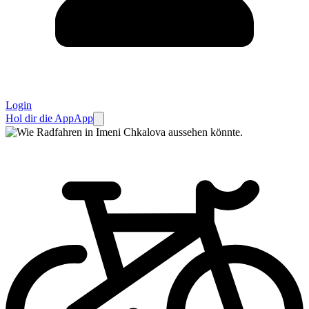
Login
Hol dir die App
App