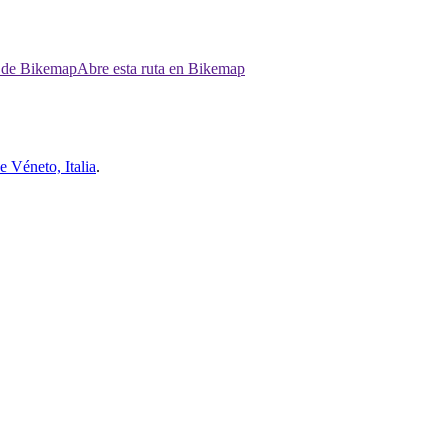
p de Bikemap
Abre esta ruta en Bikemap
 Véneto, Italia
.