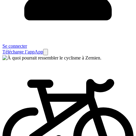
Se connecter
Télécharge l’app
App