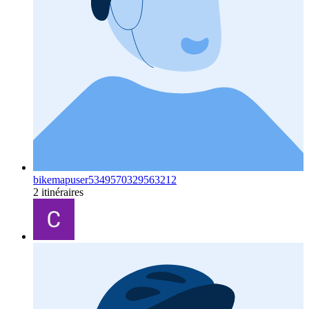
bikemapuser5349570329563212
2 itinéraires