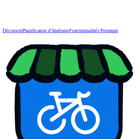
Découvrir
Planificateur d’itinéraire
Fonctionnalités Premium