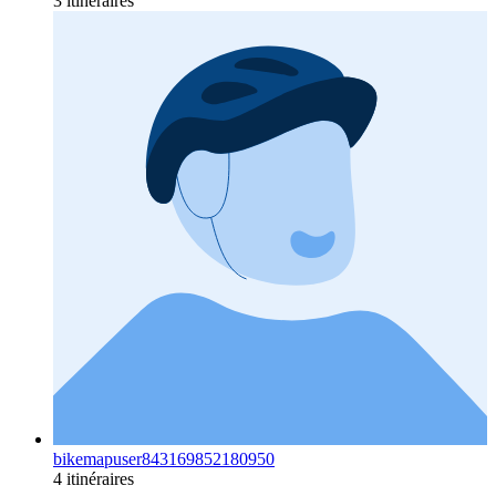
3 itinéraires
bikemapuser843169852180950
4 itinéraires