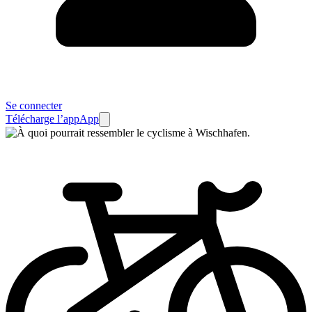
Se connecter
Télécharge l’app
App