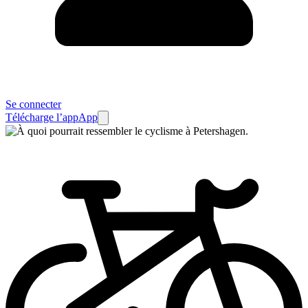
Se connecter
Télécharge l’app
App