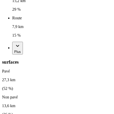
15,2 km
29 %
Route
7,9 km
15 %
Plus
surfaces
Pavé
27,3 km
(
52
%)
Non pavé
13,6 km