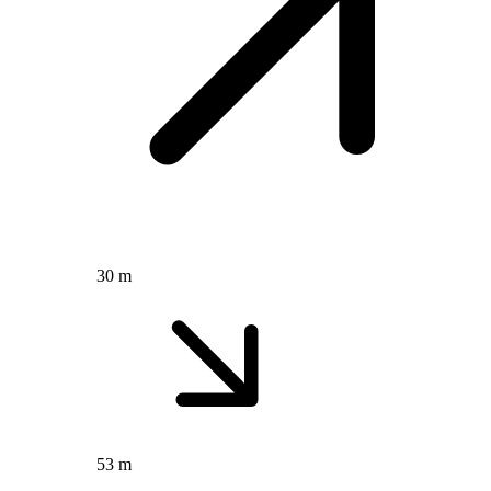
30 m
53 m