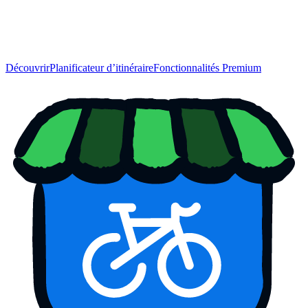
Découvrir
Planificateur d’itinéraire
Fonctionnalités Premium