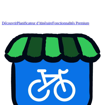
Découvrir
Planificateur d’itinéraire
Fonctionnalités Premium