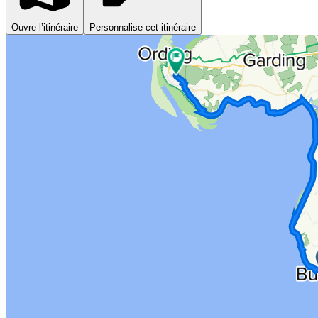
Ouvre l’itinéraire
Personnalise cet itinéraire