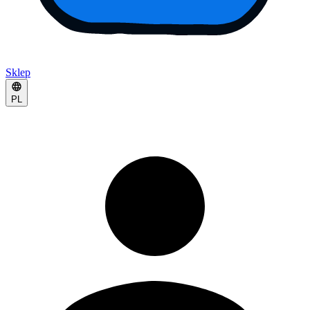
Sklep
PL