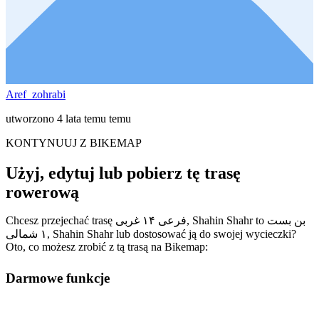
Aref_zohrabi
utworzono 4 lata temu temu
KONTYNUUJ Z BIKEMAP
Użyj, edytuj lub pobierz tę trasę
rowerową
Chcesz przejechać trasę فرعی ۱۴ غربی, Shahin Shahr to بن بست
۱ شمالی, Shahin Shahr lub dostosować ją do swojej wycieczki?
Oto, co możesz zrobić z tą trasą na Bikemap:
Darmowe funkcje