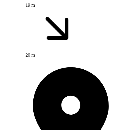
19 m
20 m