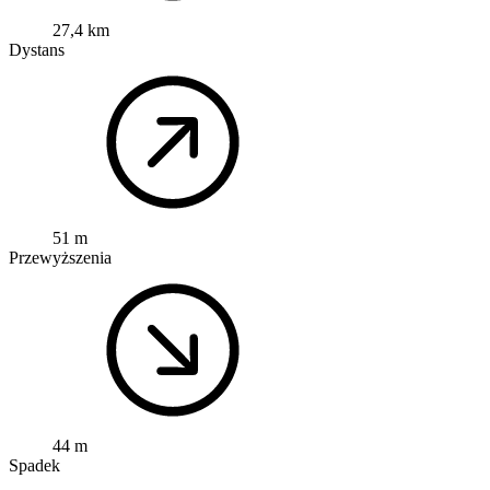
27,4 km
Dystans
51 m
Przewyższenia
44 m
Spadek