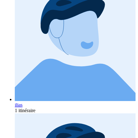
ilias
1 itinéraire