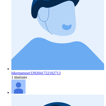
bikemapuser3392041722102713
1 itinéraire